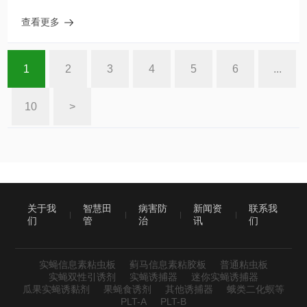
查看更多
1
2
3
4
5
6
...
10
>
关于我
智慧田
病害防
新闻资
联系我
们
管
治
讯
们
实蝇信息素粘虫板
蓟马信息素粘胶板
普通粘虫板
实蝇双性引诱剂
实蝇诱捕器
迷你实蝇诱捕器
瓜果实蝇诱黏剂
果蝇食诱剂
其他诱捕器
蛾类二化螟等
PLT-A
PLT-B