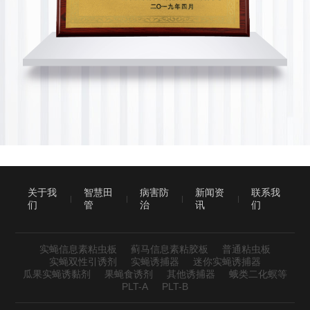
关于我
智慧田
病害防
新闻资
联系我
们
管
治
讯
们
实蝇信息素粘虫板
蓟马信息素粘胶板
普通粘虫板
实蝇双性引诱剂
实蝇诱捕器
迷你实蝇诱捕器
瓜果实蝇诱黏剂
果蝇食诱剂
其他诱捕器
蛾类二化螟等
PLT-A
PLT-B